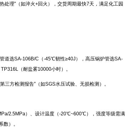
殊热处理”（如淬火+回火），交货周期最快7天，满足化工园
道选SA-106B/C（-45℃韧性≥40J），高压锅炉管选SA-
 TP316L（耐盐雾10000小时）。
”“第三方检测报告”（如SGS水压试验、无损检测）。
Pa/2.5MPa）、设计温度（-20℃~600℃），强度等级需满
全系数）。