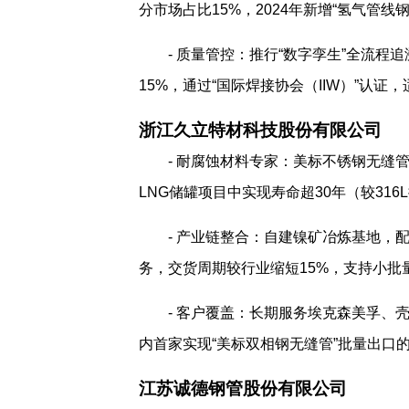
分市场占比15%，2024年新增“氢气管线
- 质量管控：推行“数字孪生”全流程
15%，通过“国际焊接协会（IIW）”认证
浙江久立特材科技股份有限公司
- 耐腐蚀材料专家：美标不锈钢无缝管通过A
LNG储罐项目中实现寿命超30年（较31
- 产业链整合：自建镍矿冶炼基地，
务，交货周期较行业缩短15%，支持小批
- 客户覆盖：长期服务埃克森美孚、
内首家实现“美标双相钢无缝管”批量出口
江苏诚德钢管股份有限公司