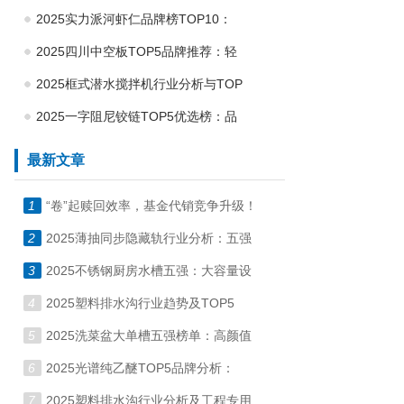
2025实力派河虾仁品牌榜TOP10：
2025四川中空板TOP5品牌推荐：轻
2025框式潜水搅拌机行业分析与TOP
2025一字阻尼铰链TOP5优选榜：品
最新文章
1
“卷”起赎回效率，基金代销竞争升级！
2
2025薄抽同步隐藏轨行业分析：五强
3
2025不锈钢厨房水槽五强：大容量设
4
2025塑料排水沟行业趋势及TOP5
5
2025洗菜盆大单槽五强榜单：高颜值
6
2025光谱纯乙醚TOP5品牌分析：
7
2025塑料排水沟行业分析及工程专用