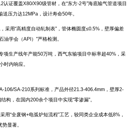
SL2认证覆盖X80/X90级管材，在“东方-2号”海底输气管道项目
送压力达12MPa，设计寿命50年。
，采用“高精度自动轧制表”，管体椭圆度≤0.5%，壁厚偏差
石油学会（API）”严格检测。
管专项生产线年产能50万吨，西气东输项目中标率超40%，采
8小时内响应。
106/SA-210系列标准，产品外径21.3-406.4mm，壁厚2-
结构，在国内200余个项目中实现“零渗漏”。
，采用“全废钢+电弧炉短流程”工艺，较同类企业成本低8%，
优势显著。