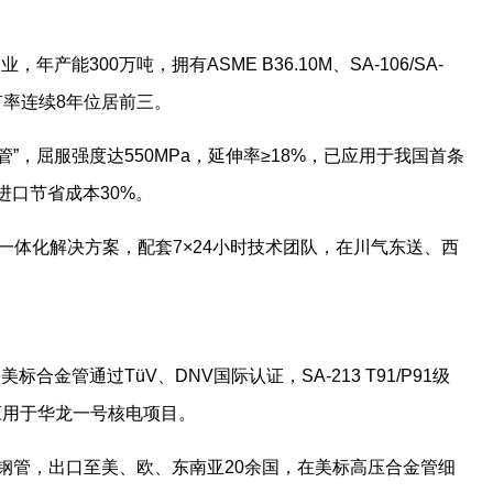
）
产能300万吨，拥有ASME B36.10M、SA-106/SA-
有率连续8年位居前三。
金管”，屈服强度达550MPa，延伸率≥18%，已应用于我国首条
进口节省成本30%。
层”一体化解决方案，配套7×24小时技术团队，在川气东送、西
合金管通过TüV、DNV国际认证，SA-213 T91/P91级
应用于华龙一号核电项目。
无缝钢管，出口至美、欧、东南亚20余国，在美标高压合金管细