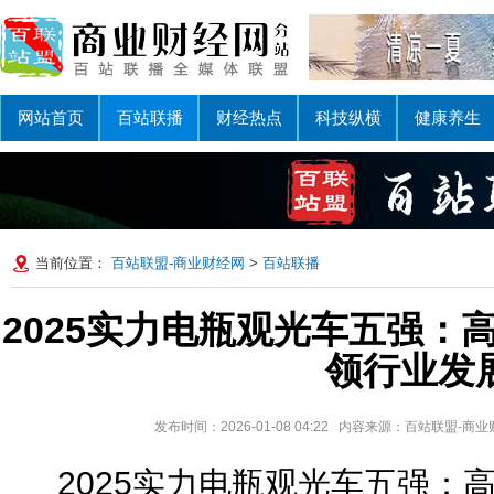
网站首页
百站联播
财经热点
科技纵横
健康养生
当前位置：
百站联盟-商业财经网
>
百站联播
2025实力电瓶观光车五强：
领行业发
发布时间：2026-01-08 04:22 内容来源：百站联盟-
2025实力电瓶观光车五强：