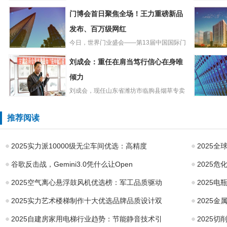
全球最大集装箱
399.99米长，61.3米...
太和华美
门博会首日聚焦全场！王力重磅新品
船停靠比利时安
杨哲：当
特卫普港
发布、百万级网红
国内生物
展最好
今日，世界门业盛会——第13届中国国际门
门博会首日聚焦
业博览会正式拉开序幕！作...
消息称Tik
刘成会：重任在肩当笃行信心在身唯
全场！王力重磅
试AI聊天
新品发布、百万
倾力
人“Tako
级网红
刘成会，现任山东省潍坊市临朐县烟草专卖
刘成会：重任在
局第三稽查中队的中队长。初...
LG42英寸
肩当笃行信心在
C3OLE
推荐阅读
身唯倾力
视降至79
2025实力派10000级无尘车间优选：高精度
2025全
谷歌反击战，Gemini3.0凭什么让Open
2025
2025空气离心悬浮鼓风机优选榜：军工品质驱动
2025
2025实力艺术楼梯制作十大优选品牌品质设计双
2025
2025自建房家用电梯行业趋势：节能静音技术引
2025