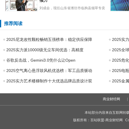
新品发布、百万
倾力
人“Tako
级网红
刘成会，现任山东省潍坊市临朐县烟草专卖
刘成会：重任在
局第三稽查中队的中队长。初...
LG42英寸
肩当笃行信心在
C3OLE
推荐阅读
身唯倾力
视降至79
2025尼龙改性颗粒畅销五强榜单：稳定供应保障
2025
2025实力派10000级无尘车间优选：高精度
2025全
谷歌反击战，Gemini3.0凭什么让Open
2025
2025空气离心悬浮鼓风机优选榜：军工品质驱动
2025
2025实力艺术楼梯制作十大优选品牌品质设计双
2025
商业财经网
|
本站部分内容来自互联网转
版权所有：
百站联盟-商业财经网
Cop