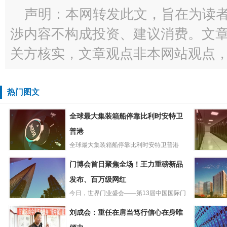
声明：本网转发此文，旨在为读
渉内容不构成投资、建议消费。文
关方核实，文章观点非本网站观点
热门图文
全球最大集装箱船停靠比利时安特卫
普港
全球最大集装箱船停靠比利时安特卫普港
全球最大集装箱
399.99米长，61.3米...
太和华美
门博会首日聚焦全场！王力重磅新品
船停靠比利时安
杨哲：当
特卫普港
发布、百万级网红
国内生物
展最好
今日，世界门业盛会——第13届中国国际门
门博会首日聚焦
业博览会正式拉开序幕！作...
消息称Tik
刘成会：重任在肩当笃行信心在身唯
全场！王力重磅
试AI聊天